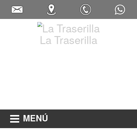
La Traserilla
MENÚ